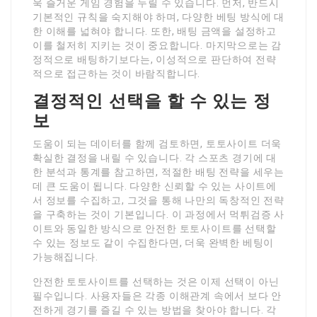
욱 즐거운 게임 경험을 누릴 수 있습니다. 먼저, 반드시
기본적인 규칙을 숙지해야 하며, 다양한 베팅 방식에 대
한 이해를 넓혀야 합니다. 또한, 배팅 금액을 설정하고
이를 철저히 지키는 것이 중요합니다. 마지막으로는 감
정적으로 배팅하기보다는, 이성적으로 판단하여 전략
적으로 접근하는 것이 바람직합니다.
결정적인 선택을 할 수 있는 정
보
도움이 되는 데이터를 함께 검토하면, 토토사이트 더욱
확실한 결정을 내릴 수 있습니다. 각 스포츠 경기에 대
한 분석과 통계를 참고하면, 적절한 배팅 전략을 세우는
데 큰 도움이 됩니다. 다양한 신뢰할 수 있는 사이트에
서 정보를 수집하고, 그것을 통해 나만의 독창적인 전략
을 구축하는 것이 기본입니다. 이 과정에서 먹튀검증 사
이트와 동일한 방식으로 안전한 토토사이트를 선택할
수 있는 정보도 같이 수집한다면, 더욱 완벽한 베팅이
가능해집니다.
안전한 토토사이트를 선택하는 것은 이제 선택이 아닌
필수입니다. 사용자들은 각종 이해관계 속에서 보다 안
전하게 경기를 즐길 수 있는 방법을 찾아야 합니다. 각