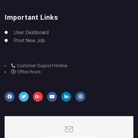
Important Links
User Dashboard
Post New Job
Customer Support Hotline:
Office Hours: