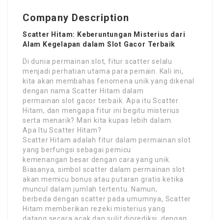
Company Description
Scatter Hitam: Keberuntungan Misterius dari
Alam Kegelapan dalam Slot Gacor Terbaik
Di dunia permainan slot, fitur scatter selalu
menjadi perhatian utama para pemain. Kali ini,
kita akan membahas fenomena unik yang dikenal
dengan nama Scatter Hitam dalam
permainan slot gacor terbaik. Apa itu Scatter
Hitam, dan mengapa fitur ini begitu misterius
serta menarik? Mari kita kupas lebih dalam.
Apa Itu Scatter Hitam?
Scatter Hitam adalah fitur dalam permainan slot
yang berfungsi sebagai pemicu
kemenangan besar dengan cara yang unik.
Biasanya, simbol scatter dalam permainan slot
akan memicu bonus atau putaran gratis ketika
muncul dalam jumlah tertentu. Namun,
berbeda dengan scatter pada umumnya, Scatter
Hitam memberikan rezeki misterius yang
datang secara acak dan sulit diprediksi, dengan