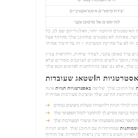
יצירת סיפורים אינטראקטיביים
לוח זמנים של פרסום עקבי
 האינסטגרם הרחבה יותר, האלגוריתם שם לב. כל
וצר, מאותת לאינסטגרם שהתוכן שלך מהדהד אצל
ים ערך באופן עקבי, לעורר שיחות, ולהראות עניין
תי, הופך גולשים מזדמנים לעוקבים מסורים שלא
סטרטגיות הاשטאג שעובדות
של התוכן שלך. שליטה
באסטרטגיות תגיות
אינה
וני לגילוי תגיות רלוונטיות ובעלות ביצועים גבוהים
יקוד בנישה מסייע לך להתחבר לקהל הספציפי שלך
ה לשפר באופן משמעותי את שיעורי המעורבות שלך
וממותגות
שמהדהדות עם התוכן שלך. חפוש תגיות
טים—אלה מציעות את האיזון הטוב ביותר בין נראות לתחרות. אל תרדוף