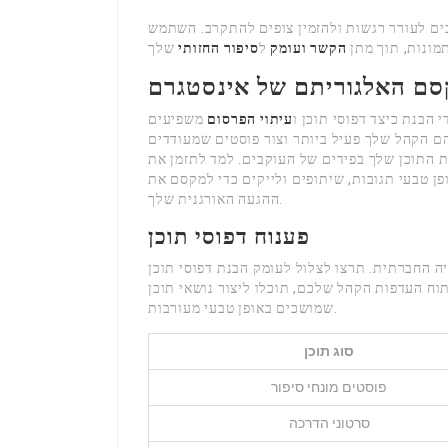
כים לעורר רגשות ולהזמין צופים להתקרב. השתמש
מונות, תוך מתן
הקשר ועומק
ל
סיפור החזותי
סם האלגוריתם של אינסטגרם
 הבנת כיצד דפוסי תוכן ו
עיתוי הפרסום
משפיעים
ם הקהל שלך פעיל ביותר וצור פוסטים שמעודדים
ת התוכן שלך בפידים של העוקבים. למד לתזמן את
פן טבעי תגובות, שיתופים ולייקים כדי למקסם את
ההגעה האורגנית שלך.
פענוח דפוסי תוכן
 החברתית. תרצו לצלול לעומק הבנת דפוסי תוכן
וח העדפות הקהל שלכם, תוכלו ליצור נושאי תוכן
שמושכים באופן טבעי מעורבות.
סוג תוכן
פוסטים מונחי סיפור
סרטוני הדרכה