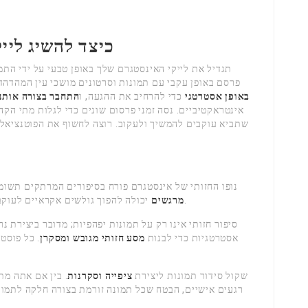
כיצד להשיג ליי
תגדיל את לייקי האינסטגרם שלך באופן טבעי על ידי הת
פרסם באופן עקבי עם תמונות וסרטונים מושכי עין המהד
באופן אסטרטגי
כדי להרחיב את ההגעה, ו
התחבר בצורה אותנ
אינטראקטיביים. נסה זמני פרסום שונים כדי לגלות מתי הקה
שתביא עוקבים להמשיך ולעקוב. רוצה לחשוף את הפוטנציאל
נופו החזותי של אינסטגרם פורח בסיפורים המרתקים תשומת
יכולה להפוך גולשים אקראיים לעוקבים מעורבים שיילחצו בהתלהבות על כפתור הלייק.
מרגשים
סיפור חזותי אינו רק על תמונות יפהפיות; מדובר ביצירת
אסטרטגיות כדי לבנות
מסע חזותי מגובש ומסקרן
. כל פוסט
שקול סידור תמונות ליצירת
ציפייה וסקרנות
. בין אם אתה מת
רגעים אישיים, הבטח שכל תמונה זורמת בצורה חלקה לתמו