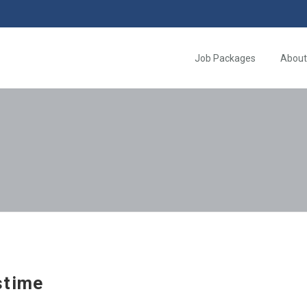
Job Packages
About
stime