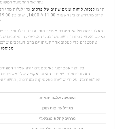
נתחו את ההתנהגות המקוונת
תרצו
לנסות לוחות זמנים שונים של פרסום
כדי לגלות מתי הע
שבהם אנשים לוקחים הפסקה, נוסעים או מתרגעים.
האלגוריתם של אינסטגרם מעדיף תוכן עדכני ורלוונטי, כך שע
אינסטגרם כדי לעקוב אחר העיתויים בהם העוקבים שלכם
.
מבוססות
כל יוצר אסטרטגי באינסטגרם יודע שמדד המעורבו
האלגוריתמית. שיעורי האינטראקציה שלך משפיעים ב
הפלטפורמה. על ידי שליטה בטקטיקות מעורבות, תחשוף א
השפעה אלגוריתמית
מגדיל עדיפות תוכן
מרחיב קהל פוטנציאלי
מגביר נראות חוצת פלטפורמות