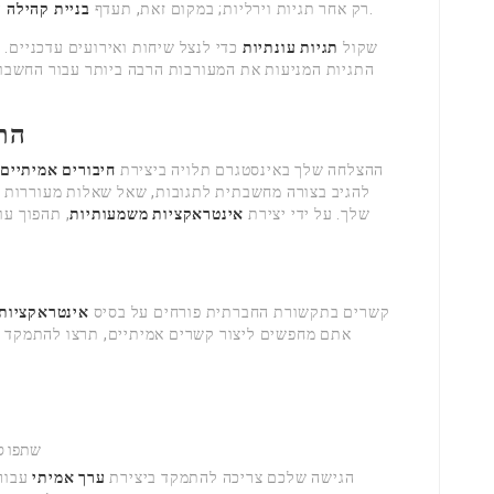
דרך תגיות מקומיות ותוכן שנוצר על ידי משתמשים.
רק אחר תגיות וירליות; במקום זאת, תעדף
בניית קהילה
שקול
תגיות עונתיות
כדי לנצל שיחות ואירועים עדכניים
התגיות המניעות את המעורבות הרבה ביותר עבור החשבון 
הת
ההצלחה שלך באינסטגרם תלויה ביצירת
חיבורים אמיתיים
להגיב בצורה מחשבתית לתגובות, שאל שאלות מעוררות ענ
שלך. על ידי יצירת
אינטראקציות משמעותיות
, תהפוך עו
קשרים בתקשורת החברתית פורחים על בסיס
אינטראקציות 
אתם מחפשים ליצור קשרים אמיתיים, תרצו להתמקד 
שתפו ס
הגישה שלכם צריכה להתמקד ביצירת
ערך אמיתי
עבור 