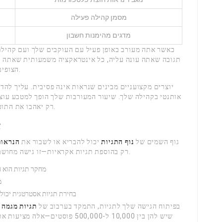
מסמן קהילה פעילה
מדגים מהימנות חשבון
כאשר אתה מעורב באופן פעיל עם העוקבים שלך ועם קהילת
תגובה שאתה עונה עליה, כל אינטראקציה משמעותית שאתה י
הצופים. זה לא על שחיקת המערכת – זה על חיבור אמיתי.
יוצרים מקצועניים מבינים שנראות אינה פסיבית. עליך להדג
אותנטי בקהילה שלך. שיעור המעורבות שלך הופך למטבע עוצמ
רק יאהבו את התוכן שלך, אלא גם יצפו בהתלהבות לפרסום הבא שלך.
א
גוף השמים של
נוף התגיות
יכול להבריא או לשבור את
הנראות
רק בהוספת תגיות אקראיות—זו גישה מחושבת להרחבת ההישג שלך ומשיכת מעורבות אמיתית.
מחקר תגיות הוא חי
מ
בחירת תגיות אסטרטגית יכול
בפיתוח הגישה שלך לתגיות, התמקד בערבוב של
תגיות מגמה 
שיש להן בין 10,000 ל-500,000 פוס