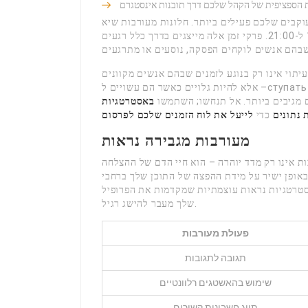
 הספציפית של הקהל שלכם דרך תובנות אינסטגרם
וקבים שלכם פעילים ביותר. חלונות מעורבות שיא
לרוב מתרחשים בין השעות 11:00 ל-14:00, ושוב בין 19:00 ל-21:00. פרקי זמן אלה מייצגים בדרך כלל רגעים
יתוי אינו רק בנוגע לזמנים שבהם אנשים מקוונים
– אלא להיות גלויים כאשר הם עשויים לступать באינטראקציה ביותר. השתמשו בכלי האנליטיקה המובנים של
 מגיבים ביותר. אל תנחשו; השתמשו
באסטרטגיות
 נתונים
כדי
לייעל את לוח הזמנים שלכם לפרסום
מעורבות מגבירה נראות
ת אינו רק מדד יוהרה – הוא חיי הדם של ההצלחה
אופן ישיר על מידת ההפצה של התוכן שלך ברחבי
סטרטגיות נראות עוצמתיות שמקדמות את הפרופיל
שלך מעבר להישג רגיל.
פעולת מעורבות
תגובה לתגובות
שימוש בהאשטגים רלוונטיים
תיוג חשבונות קשורים