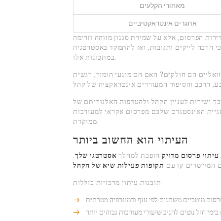
מאחורי הקלעים
אתגרים אינטראקטיביים
ירות הפרסום, אלא על שמירת סגנון מזוהה וזרימה
י הרבה לייקים ותגובות, ואז להתמקד באסטרטגיה
במתכונות אלו.
ואליים הם חולקים? האם הם מונעי הומור, רגשית
בר ישירות לעניין הקהל ולהעדפות האלגוריתם של
טגיית האינסטגרם שלכם מפרסום אקראי למעורבות
ממוקדת.
העיתוי הוא החשוב ביותר
עיתוי פרסום מדויק
הופכת למהלך
אסטרטגי שלך
.
ם המיישרים קו עם
תקופות פעילות שיא של הקהל
תובנות עיתוי מרכזיות כוללות:
פרסום מיטביים משתנים לפי ענף ודמוגרפיה מטרתית
ימי חול נוטים להניב שיעורי מעורבות גבוהים יותר