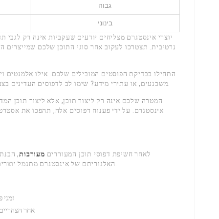
גבוה
בינוני
יוצרי אינסטגרם מצליחים יודעים שעקביות אינה רק לגבי תד
נרטיבית. תצטרכו לעקוב אחר סוגי התוכן שלכם שמייצרים הכ
התחילו בבדיקת הפוסטים המובילים שלכם. אילו אלמנטים ויז
משכנעים, או עתירי מידע? שימו לב לדפוסים העדינים בצבע, הרכב והסיפור המעוררים אינטראקציה של קהל.
המטרה שלכם אינה רק ליצור תוכן, אלא ליצור תוכן המד
אינסטגרם. על ידי פענוח דפוסים אלה, תהפכו את אסטר
לאחר חשיפת דפוסי תוכן המעוררים
מעורבות
, הבנת
.
האלגוריתם של אינסטגרם מתגמל יוצרי
זמני 
אחר הצהריים ב