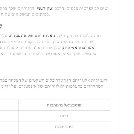
שים לב לפלטות צבעים, הרכב ו
טון רגשי
. החזותיים שלך צרי
שלך.
בכיתובים המשלימים את הת
ק
תרצה לפצח את הקוד של
האלגוריתם של אינסטגרם
עלידי
ישירות על הנראות שלך. שים לב בקפידה לזמנים שבה
מעורבות אמיתית
, שכן אותות אלה עוזרים להעלות א
הפוסטים שלך באופן אסטרטגי וליצור תוכן שמעורר באו
דינמיקות אלגוריתם הן האדריכלים השקטים של הצלחה במדיה
המהדהדים בהעדפות האלגוריתם של אינסטגרם. על ידי נית
פוטנציאל מעורבות
גבוה
בינוני-גבוה