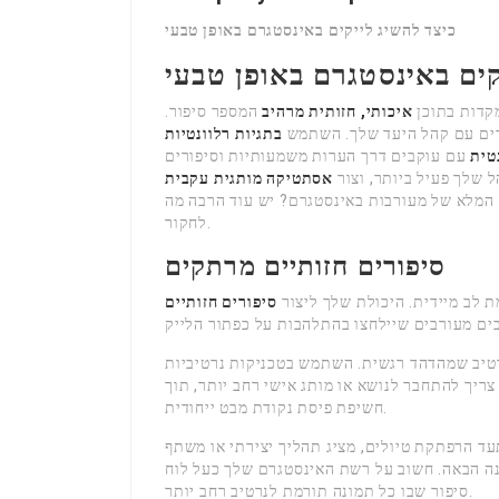
כיצד להשיג לייקים באינסטגרם באופן טבעי
קים באינסטגרם באופן טבעי
מקדות בתוכן
איכותי, חזותית מרהיב
המספר סיפור.
הדים עם קהל היעד שלך. השתמש
בתגיות רלוונטיות
טית
עם עוקבים דרך הערות משמעותיות וסיפורים
ל שלך פעיל ביותר, וצור
אסתטיקה מותגית עקבית
 המלא של מעורבות באינסטגרם? יש עוד הרבה מה
לחקור.
סיפורים חזותיים מרתקים
 לב מיידית. היכולת שלך ליצור
סיפורים חזותיים
 נרטיב שמהדהד רגשית. השתמש בטכניקות נרטיביות
 צריך להתחבר לנושא או מותג אישי רחב יותר, תוך
חשיפת פיסת נקודת מבט ייחודית.
עד הרפתקת טיולים, מציג תהליך יצירתי או משתף
נה הבאה. חשוב על רשת האינסטגרם שלך כעל לוח
סיפור שבו כל תמונה תורמת לנרטיב רחב יותר.