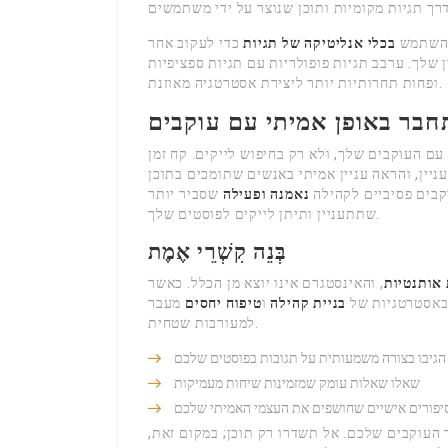
. השתמש
בכלי אנליטיקה של תגיות
כדי לעקוב אחר
שלך. ערבב תגיות פופולריות עם תגיות ספציפיות
ופחות תחרותיות יותר ליצירת אסטרטגיה מאוזנת.
חבר באופן אמיתי עם עוקבים
עם העוקבים שלך, ולא רק בחיפוש לייקים. קח זמן
יין, והראה עניין אמיתי באנשים שתומכים בתוכן
קבים פסיביים לקהילה
נאמנה ופעילה
שסביר יותר
שתתעניין ותיתן לייקים לפוסטים שלך.
בְּנֵה קִשְׁרֵי אֶמֶת
אותנטיות
, והאינסטגרם אינו יוצא מן הכלל. כאשר
באסטרטגיות של
בניית קהילה
ו
טיפוח יחסים
מעבר
למעורבות שטחית.
הגיבו בצורה משמעותית על תגובות בפוסטים שלכם
שאלו שאלות עומק שמזמינות שיחות מעמיקות
יפורים אישיים שחושפים את העצמי האמיתי שלכם
העוקבים שלכם. אל תשדרו רק תוכן; במקום זאת,