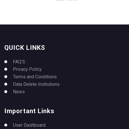
QUICK LINKS
FAQ’S
Privacy Policy
Terms and Conditions
Data Delete Instrutions
News
Important Links
User Dashboard