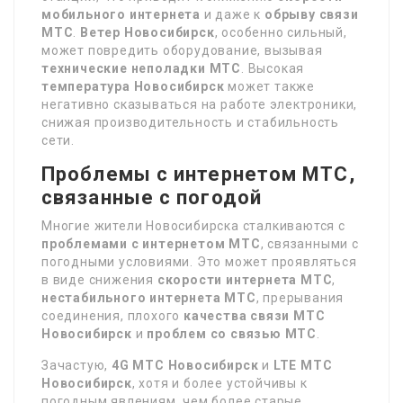
мобильного интернета
и даже к
обрыву связи
МТС
.
Ветер Новосибирск
, особенно сильный,
может повредить оборудование, вызывая
технические неполадки МТС
. Высокая
температура Новосибирск
может также
негативно сказываться на работе электроники,
снижая производительность и стабильность
сети.
Проблемы с интернетом МТС,
связанные с погодой
Многие жители Новосибирска сталкиваются с
проблемами с интернетом МТС
, связанными с
погодными условиями. Это может проявляться
в виде снижения
скорости интернета МТС
,
нестабильного интернета МТС
, прерывания
соединения, плохого
качества связи МТС
Новосибирск
и
проблем со связью МТС
.
Зачастую,
4G МТС Новосибирск
и
LTE МТС
Новосибирск
, хотя и более устойчивы к
погодным явлениям, чем более старые