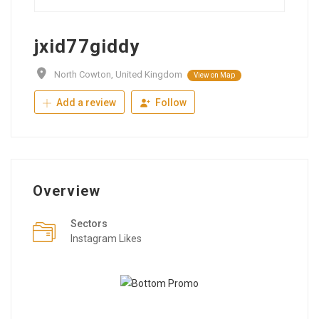
jxid77giddy
North Cowton, United Kingdom
View on Map
Add a review
Follow
Overview
Sectors
Instagram Likes