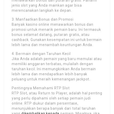
menawarkan bonus dan putaran gratis. Pahami
jenis slot yang Anda mainkan agar bisa
merencanakan langkah ke depan.
3. Manfaatkan Bonus dan Promosi
Banyak kasino online menawarkan bonus dan
promosi untuk menarik pemain baru. Ini termasuk
bonus selamat datang, putaran gratis, atau
cashback. Gunakan kesempatan ini untuk bermain
lebih lama dan menambah keuntungan Anda.
4. Bermain dengan Taruhan Kecil
Jika Anda adalah pemain yang baru memulai atau
memiliki anggaran terbatas, mulailah dengan
taruhan kecil. Ini memungkinkan Anda bermain
lebih lama dan mendapatkan lebih banyak
peluang untuk meraih kemenangan jackpot.
Pentingnya Memahami RTP Slot
RTP Slot, atau Return to Player, adalah hal penting
yang perlu dipahami oleh setiap pemain judi
online. RTP diukur dalam persentase,
menunjukkan berapa banyak dari total taruhan
yang
dikembalikan kepada
pemain. Misalnya, jika