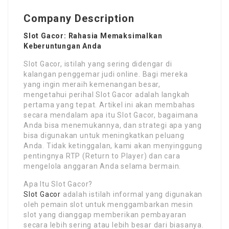
Company Description
Slot Gacor: Rahasia Memaksimalkan
Keberuntungan Anda
Slot Gacor, istilah yang sering didengar di
kalangan penggemar judi online. Bagi mereka
yang ingin meraih kemenangan besar,
mengetahui perihal Slot Gacor adalah langkah
pertama yang tepat. Artikel ini akan membahas
secara mendalam apa itu Slot Gacor, bagaimana
Anda bisa menemukannya, dan strategi apa yang
bisa digunakan untuk meningkatkan peluang
Anda. Tidak ketinggalan, kami akan menyinggung
pentingnya RTP (Return to Player) dan cara
mengelola anggaran Anda selama bermain.
Apa Itu Slot Gacor?
Slot Gacor
adalah istilah informal yang digunakan
oleh pemain slot untuk menggambarkan mesin
slot yang dianggap memberikan pembayaran
secara lebih sering atau lebih besar dari biasanya.