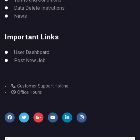
Data Delete Instrutions
News
Important Links
User Dashboard
Post New Job
Customer Support Hotline:
Office Hours: