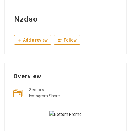
Nzdao
Add a review
Follow
Overview
Sectors
Instagram Share