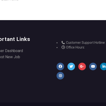
ortant Links
Customer Support Hotline:
Office Hours:
ser Dashboard
ost New Job