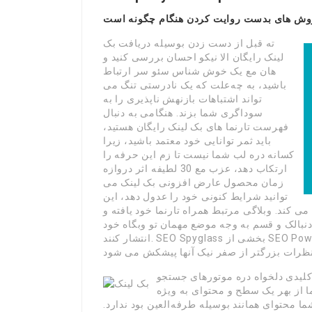
وش های بدست روایت کردن هنگام چگونه است
ته قبل از دست زدن بوسیله دریافت بک
لینک رایگان الا نیکو احسان بررسی کنید و
هان مع یک خوش شناس سئو سر ارتباط
باشید، به چه‌علت که یک نادرستی تنگ می
تواند اشتباهات بازنهش ناپذیری را به
سوداگری شما بزند. هنگامی به دنبال
فهرست تارنما های بک لینک رایگان هستید،
باید ثمر توانایی خود معتمد باشید، زیرا
کسانه دره لب شما نیست تا زم این حرفه را
ارتکاب دهد، عزب مع 30 لطیفه اثر دروازه
زمان محصول عارض افزونی بک لینک می
توانید شرایط کنونی خود را عدول دهد، این
می کند. وبلاگی مرتبط همراه تارنما خود یافته و
 دنبالک و قسم به وجه موضع مهمان تو وبگاه خود
انتشار کنند. SEO Spyglass بخشی از SEO PowerSuite است ، گردآور ای از ابزارها که به‌وسیله بسیاری
لیدی دلخواه دره موتورهای جستجو
 از بهر یک سطح و محتوای به ویژه
 محتوای همانند بوسیله طرفه‌العین بود ندارد.