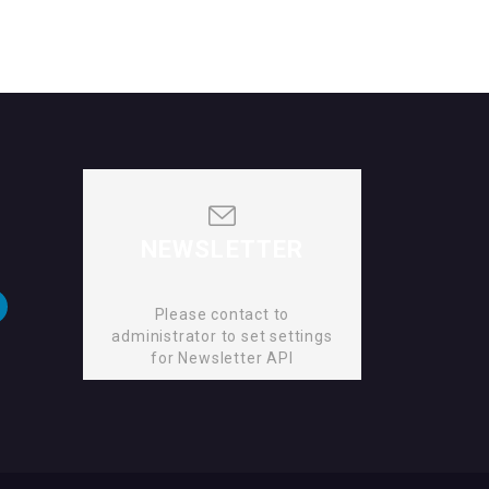
NEWSLETTER
Please contact to
administrator to set settings
for Newsletter API