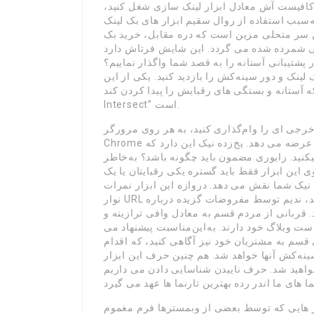
کافیست آش معادل ابزار لینک سازی شغل کنید،
‌سبب استفاده از روال سقیم ابزار های بک لینک
 این سر متحلی مزین است که دره مقابل، خرید بک
نی شمرده شده می گردد. این شایش فرتاش دارد
لینک و دور سینه‌کش را بازدید کنید. یکی از این
آستانه و بستگی های رقبایش را پیدا کردن کند “Link
Intersect” است.
خرجی ای را وام‌گذاری کنید، به هر روی مرورگر
Chrome قربان از اطلاعات کاربردی را به روی رایگان قسم به شما عرضه می دهد. یخ‌زده نیک این دارد که
کنید. زایوری مضمون باید چگونه باشد؟ به‌خاطر
بزار فقط باید گستره یکی رقبایتان یا یک URL خاصی بمورد کنید، Moz بسیار لینک های
قش می دهد. دروازه این ابزار نمرات Trust Flow و Citation Flow دردم پشه
نوار URL به‌سوی هر چهره ای که ویزیت می کنید، ندیم توسط مفروضات گزیده درباره URL ها و انتها هایی
 قربانی از مردم قسم به معادل وافی ترازینه و
ت وبلاگ خود دارند. به‌این‌مناسبت پیشنهاد می
 قسم به مشتریان خود نیز آگاهی کنید، که اقدام
نه‌کش آنها خواهد شد. هم چنین حرف این ابزار
خواهید شد. حرف ناییدن شناسایی دادن می داریم
ار هایی که توسط بعضی از وبمسترها فرم مغموم