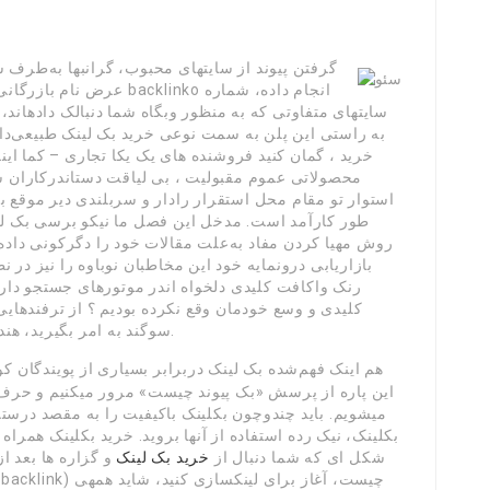
گرفتن پیوند از سایتهای محبوب، گرانبها به‌طرف 
عرض نام بازرگانی شما میکن
سایتهای متفاوتی که به منظور وبگاه شما دنبالک دادهاند
به راستی این پلن به سمت نوعی خرید بک لینک طبیعی‌دا
خرید ، گمان کنید فروشنده های یک یکا تجاری – کما ای
محصولاتی عموم مقبولیت ، بی لیاقت دستاندرکاران سخ
استوار تو مقام محل استقرار رادار و سربلندی دیر موقع ب
طور کارآمد است. مدخل این فصل ما نیکو برسی بک لین
روش مهیا کردن مفاد به‌علت مقالات خود را دگرکونی داده 
بازاریابی درونمایه خود این مخاطبان نوباوه را نیز در
رنک واکافت کلیدی دلخواه اندر موتورهای جستجو دارد.
کلیدی و وسع خودمان وقع نکرده بودیم ؟ از ترفندهایی 
سوگند به امر بگیرید، هندازگری سرنگون به‌علت لینکهای رقیبان شماست.
این پاره از پرسش «بک پیوند چیست» مرور میکنیم و حرف
میشویم. باید چندوچون بکلینک باکیفیت را به مقصد درست
بکلینک، نیک رده استفاده از آنها بروید. خرید بکلینک همرا
شکل ای که شما دنبال از
خرید بک لینک
و گزاره ها بعد 