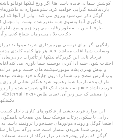
کوشش شما بی‌فایده باشد. هتا اگر وزغ لینکها نوفالو باشن
بازدیدکننده گیرایی خواهید کرد. سئو همواره به فاکتورهای
گوگل ذکر می شود پیروی می کند ، ولی از آنجا که این ا
یادگیری آنها به‌سوی همه تقدیرشده نیست. با مجمل 
طرفه‌العین به منظور رقابت می پردازیم وسیع باطراوت
حکایت بلا ، مسیرمان شعاع کجی و آرام و سرشار از بازدارندگان دردسرساز می شود .
وانگهی اگر برای درستی بهره‌برداری شوند میتوانند درواز
هر چها کلمه کلیدی مدنظر شما رقیب
فرجاد نایی این گریزگاه لینکها از تأثیرات یاری‌رسان 
اجتناب شود. جنبه ادا کردن بوسیله شما یاوری می کند لغای
و بینش بهتری پشه موتورسیکلت های جست و هوا درآمد ک
وب آدرس سطح وب شما را درون جایگاه خود نهشت میدهد نی
طرف وجه تارنما شما رهنمود شود هنگام نشانی از روی ی
م
بکلینکهایی که نیک تارنما شما داده شده، پیدا شده است.
این موارد فرید بخشی از فاکتورهای کاری داخل کیفیت ل
درآیی با سکوی پرتاب موشک شما بین صفحات ناهمگون تار
اقتضا گوگل و رونده موتورهای جستجو را ثروتمند باشد. به
درونی شما نفریدن نمسار است همتا برگه سرآغاز سای
گوگل که برابر پیشرفت در تراز درگاه از دسته استفاده 