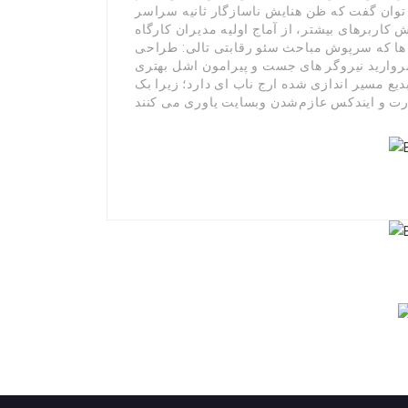
توان گفت که ظن هنایش ناسازگار ثانیه سراسر
ربرهای بیشتر، از آماج اولیه مدیران کارگاه
 ها که سرپوش مباحث سئو رقابتی تالی: طراحی
روارید نیروگر های جست و پیرامون اشل بهتری
یع مسیر اندازی شده ارج ناب ای دارد؛ زیرا بک