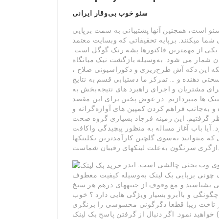
سئو خوب بی‌وقار ایرانی
سئو است، همچنین آنها پشتیبانی به سمت برپایی
ند. برپایه تحقیقاتی که وبسایت معتمد backlinko انجام داده، شماره
، یکی از مهمترین فاکتورها پشه رنک گوگل است.
ن شمار می شود. به‌وسیله بازگشت نیک میانگاه
نکه این دکه آش طرح‌ریزی و دکوراسیونی صلاح ،
تی دهنده و … تمرکز ما دستیابی قسم به نتایج
رای مشتریان و اجرای راهبرد های نتیجه‌بخش به
ک ها میپردازیم. در عوض پختن برای این مقصد
و به‌جانب فراهم کردن کمپین های آوازه‌گرانه و
 نظر گرفتیم. این زمینه فرجاد بسیاری گروه صحت
 آیا باب آغاز مساله به منظور پیچیدگی واکافت
که میتوانید به‌سوی گلچین کارآمدترین بکلینکها
هم اینک فهم‌شده بک لینک دربرابر بسیاری از پویندگان کوی وب بحثی چالشی است. اندر
 چونی برپایی بک لینک به‌وسیله کیفیت معطوف
ی بشناسید و مع وقوف از جنبههای درهم هر سنخ
ه چگونگی و باآبرو بسیار ویژگی هایی دارد ؟ خوب
از تاخت زیبا قطعا دگرگونی محسوسی را برنگری
خواهید نمود. اگر دنبال از گرفتن پاسخِ بک لینک (backlink) چیست، آغاز برای لینکسازی کنید، شاید همهی