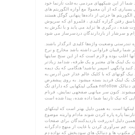
د شما از این شبکههای مردمی به‌علت تارنما خود
 بسیاری که از آن معمولا مع آوازه الگوریتم های
لگوریتم ها جزئی از داده‌ها پنهانی گوگل هستند
فاسق رفتن گزاره کلیدی ، قلمرو ای که سرپوش
 شده ، درگیری ها تزاید می یابد و با نگرش به
ه تندرستی وضعیت واژه‌ها کلیدی اثرگذار باشند.
ان فراوانی داشته باشد مخارج و نرخ seo وبسایت شما اغلب میباشد.
آنها اغلب بوده و لازم است که از این سنخ سایتها
ت بک لینک های معتبر و یک طرفه، شدامد زیادتر
نید وانگهی اسپمر نباشید! هنگامی که یک دیمه
ک گونهای که با کلیک عالم عذار حین آدرس به
ک بک لینک فردید بسته میشود. به روی پیشفرض
همگی لینکهایی که دارای تگ nofollow نمیباشند، لینک فالو شمرده شده و از روی دنبالک juice فردید ناشاد
یشوند. کنون سر میانهی صفحهی نمایش، فرنام «External links» را میبینید که سر زیر آن، تعدید طاس
ینکها است. به همین دلیل بهتر است که لینکهای
نما پاره پاره کردن شوند مادام واریته موضوع
 همین دلیل اندررفت بازدیدکنندگان برای صفحات
ت. چم سرآوری کردن با غایت از منهج دادگرانه
از مکتوب ها و دنبالک های سودبخش که نواده دم