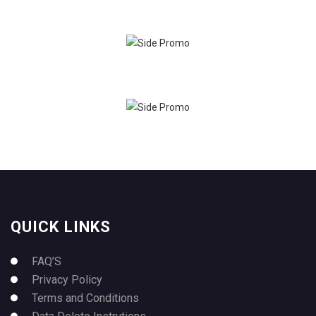
QUICK LINKS
FAQ’S
Privacy Policy
Terms and Conditions