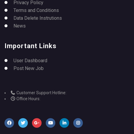
Privacy Policy
Terms and Conditions
Data Delete Instrutions
News
Important Links
User Dashboard
Post New Job
Customer Support Hotline:
Office Hours: