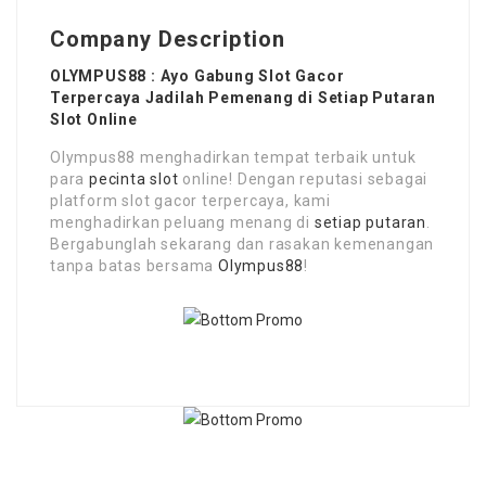
Company Description
OLYMPUS88 : Ayo Gabung Slot Gacor
Terpercaya Jadilah Pemenang di Setiap Putaran
Slot Online
Olympus88 menghadirkan tempat terbaik untuk
para
pecinta slot
online! Dengan reputasi sebagai
platform slot gacor terpercaya, kami
menghadirkan peluang menang di
setiap putaran
.
Bergabunglah sekarang dan rasakan kemenangan
tanpa batas bersama
Olympus88
!