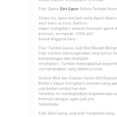
Fitur Game
Slot Gacor
Online Terbaik Resm
Selain itu, agen slot judi yang dapat di
aktif kami di situs. Bettors
dapat mengalami sensasi bermain game slo
promosi, termasuk: 100% slot
bonus anggota baru.
Fitur Tumble Game Judi Slot Mudah Mena
Fitur tumble memungkinkan total bettor
kemenangan dan multiplier
(multiplier). Tumble meningkatkan kegem
memenangkan uang dalam proses.
Simbol Wild dan Scatter Game Slot Deposi
Bettors dapat mengalami sensasi yang pa
judi berkat simbol liar dan
tersebar. Ini meningkatkan kegembiraan d
bermain dengan agen judi slot
terkemuka.
Free Spin Game Judi Slot Penghasil Uang