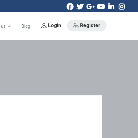
Login
Register
 us
Blog