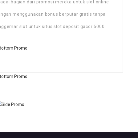
gai bagian dari promosi mereka untuk slot online.
engan menggunakan bonus berputar gratis tanpa
ggemar slot untuk situs slot deposit gacor 5000