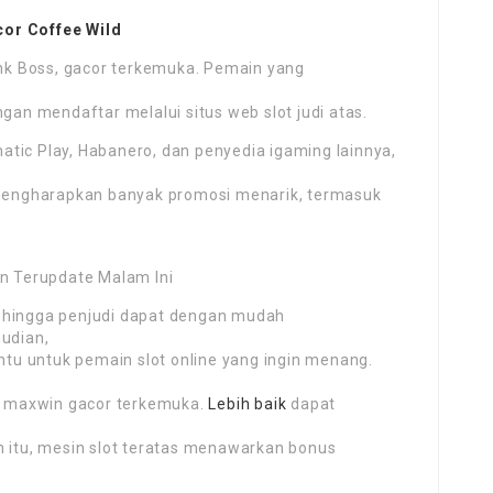
cor Coffee Wild
Link Boss, gacor terkemuka. Pemain yang
n mendaftar melalui situs web slot judi atas.
atic Play, Habanero, dan penyedia igaming lainnya,
t mengharapkan banyak promosi menarik, termasuk
an Terupdate Malam Ini
sehingga penjudi dapat dengan mudah
udian,
tu untuk pemain slot online yang ingin menang.
 maxwin gacor terkemuka.
Lebih baik
dapat
n itu, mesin slot teratas menawarkan bonus