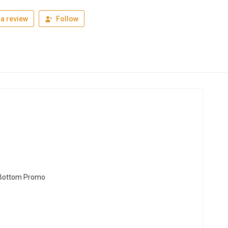
a review
Follow