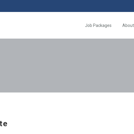
Job Packages
About
te